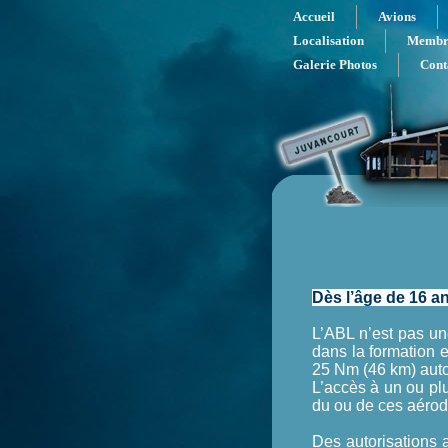
Accueil
Avions
Localisation
Membr
Galerie Photos
Cont
Dès l’âge de 16 a
L’ABL n’est pas un
dans la formation 
25 Nm (46 km) auto
L’accès à un ou pl
du ou de ces aérodr
Des autorisations 