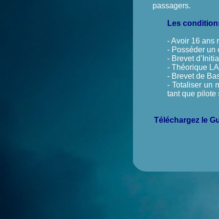
passagers.
Les condition
- Avoir 16 ans 
- Posséder un 
- Brevet d’Init
- Théorique L
- Brevet de Ba
- Totaliser un
tant que pilote
Téléchargez le Gu