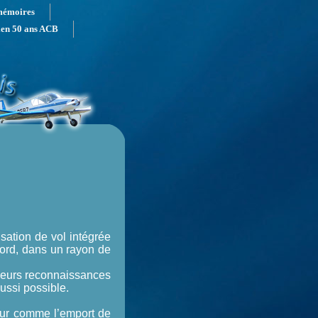
mémoires
ien 50 ans ACB
sation de vol intégrée
bord, dans un rayon de
ieurs reconnaissances
ussi possible.
teur comme l’emport de