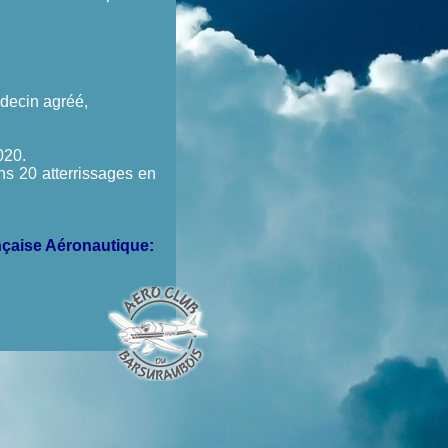
decin agréé,
020.
s 20 atterrissages en
nçaise Aéronautique: