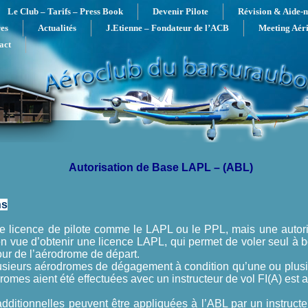
Le Club – Tarifs – Press Book
Devenir Pilote
Révision & Aide-
es
Actualités
J.Etienne – Fondateur de l’ACB
Meeting Aér
act
Autorisation de Base LAPL – (ABL)
ns
e licence de pilote comme le LAPL ou le PPL, mais une autori
en vue d’obtenir une licence LAPL, qui permet de voler seul à 
ur de l’aérodrome de départ.
usieurs aérodromes de dégagement à condition qu’une ou plus
omes aient été effectuées avec un instructeur de vol FI(A) est a
additionnelles peuvent être appliquées à l’ABL par un instruc