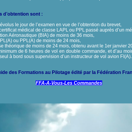
s d’obtention sont :
révolus le jour de l’examen en vue de l’obtention du brevet,
certificat médical de classe LAPL ou PPL passé auprès d’un mé
iation Aéronautique (BIA) de moins de 36 mois,
APL(A) ou PPL(A) de moins de 24 mois,
se théorique de moins de 24 mois, obtenu avant le 1er janvier 2
 minimum de 6 heures de vol en double commande, et d’au moin
 seul à bord sous supervision d’un instructeur de vol avion FI(A).
ide des Formations au Pilotage édité par la Fédération Fra
FFA-A-Vous-Les Commandes