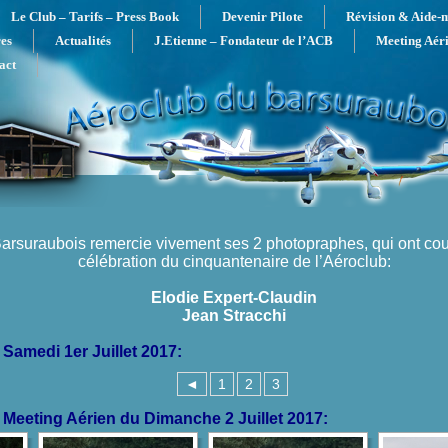
Le Club – Tarifs – Press Book
Devenir Pilote
Révision & Aide-
es
Actualités
J.Etienne – Fondateur de l’ACB
Meeting Aér
act
arsuraubois remercie vivement ses 2 photopraphes, qui ont cou
célébration du cinquantenaire de l’Aéroclub:
Elodie Expert-Claudin
Jean Stracchi
 Samedi 1er Juillet 2017:
◄
1
2
3
 Meeting Aérien du Dimanche 2 Juillet 2017: