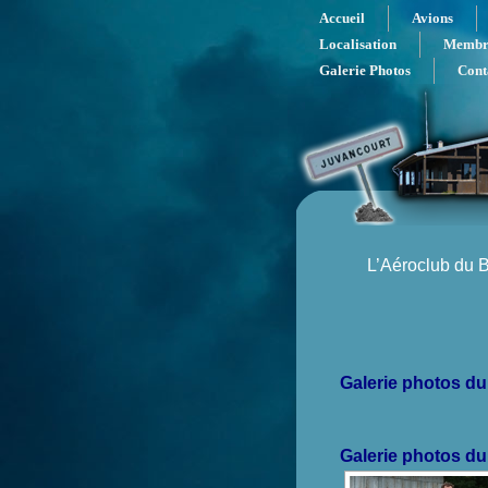
Accueil
Avions
Localisation
Membr
Galerie Photos
Cont
L’Aéroclub du B
Galerie photos du
Galerie photos du