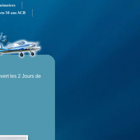
mémoires
ien 50 ans ACB
vert les 2 Jours de